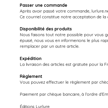
Passer une commande
i
Après avoir passé votre commande, lurlure.n
n
Ce courriel constitue notre acceptation de la 
c
Disponibilité des produits
Nous faisons tout notre possible pour vous gara
i
épuisé, nous vous en informerions le plus ra
p
remplacer par un autre article.
a
Expédition
l
La livraison des articles est gratuite pour la 
Règlement
Vous pouvez effectuer le règlement par chèq
Paiement par chèque bancaire, à l’ordre d’E
Éditions Lurlure