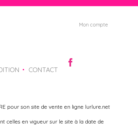
Mon compte
U
s
e
r
DITION
CONTACT
m
e
n
 pour son site de vente en ligne lurlure.net
u
t celles en vigueur sur le site à la date de