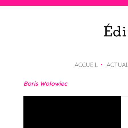
ACCUEIL
ACTUAL
M
e
Boris Wolowiec
n
u
p
r