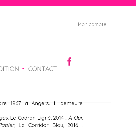
Mon compte
U
s
e
r
DITION
CONTACT
m
e
n
re 1967 à Angers. Il demeure
u
ges
, Le Cadran Ligné, 2014 ;
À Oui
,
Papier
, Le Corridor Bleu, 2016 ;