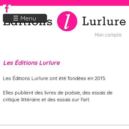
Jump to navigation
☰ Menu
Mon compte
U
s
Les Éditions Lurlure
e
r
Les Éditions Lurlure ont été fondées en 2015.
m
Elles publient des livres de poésie, des essais de
e
critique littéraire et des essais sur l'art.
n
u