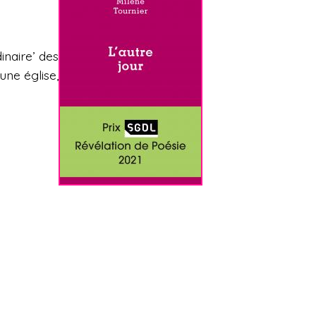
inaire’ des
une église,