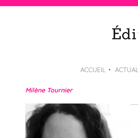
ACCUEIL
ACTUAL
M
e
Milène Tournier
n
u
p
r