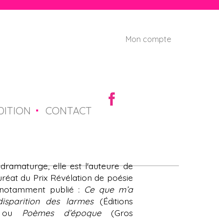
Mon compte
U
s
e
r
DITION
CONTACT
m
e
n
dramaturge, elle est l'auteure de
auréat du Prix Révélation de poésie
u
a notamment publié :
Ce que m’a
isparition des larmes
(Éditions
23 ou
Poèmes d’époque
(Gros