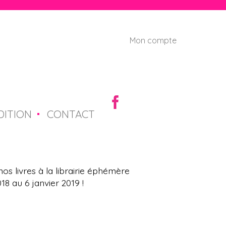
Mon compte
U
s
e
r
DITION
CONTACT
m
e
n
os livres à la librairie éphémère
8 au 6 janvier 2019 !
u