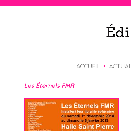
ACCUEIL
ACTUAL
M
e
Les Éternels FMR
n
u
p
r