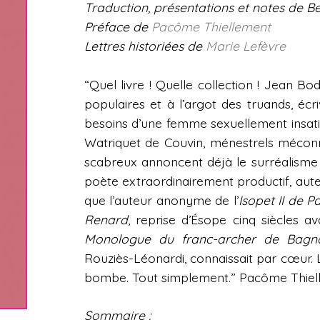
Traduction, présentations et notes de B
Préface de
Pacôme Thiellement
Lettres historiées de
Marie Lefèvre
“Quel livre ! Quelle collection ! Jean Bod
populaires et à l’argot des truands, écr
besoins d’une femme sexuellement insatisf
Watriquet de Couvin, ménestrels mécon
scabreux annoncent déjà le surréalism
poète extraordinairement productif, auteu
que l’auteur anonyme de l’
Isopet II de Pa
Renard
, reprise d’Ésope cinq siècles a
Monologue du franc-archer de Bagno
Rouziès-Léonardi, connaissait par cœur. 
bombe. Tout simplement.” Pacôme Thiel
Sommaire :