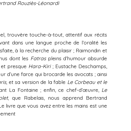
ertrand Rouziès-Léonardi
el, trouvère touche-à-tout, attentif aux récits
ivant dans une langue proche de l’oralité les
aite, à la recherche du plaisir ; Raimondin et
nus dont les
Fatras
pleins d’humour absurde
e et presque
Hara-Kiri
; Eustache Deschamps,
r d’une farce qui brocarde les avocats ; ainsi
ris
, et sa version de la fable
Le Corbeau et le
vant La Fontaine ; enfin, ce chef-d’œuvre,
Le
let
, que Rabelais, nous apprend Bertrand
Le livre que vous avez entre les mains est une
lement