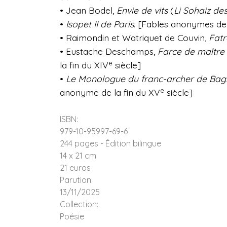
• Jean Bodel,
Envie de vits
(
Li Sohaiz de
•
Isopet II de Paris
. [Fables anonymes de 
• Raimondin et Watriquet de Couvin,
Fatr
• Eustache Deschamps,
Farce de maître 
e
la fin du XIV
siècle]
•
Le Monologue du franc-archer de Bagn
e
anonyme de la fin du XV
siècle]
ISBN:
979-10-95997-69-6
244 pages - Édition bilingue
14 x 21 cm
21 euros
Parution:
13/11/2025
Collection:
Poésie