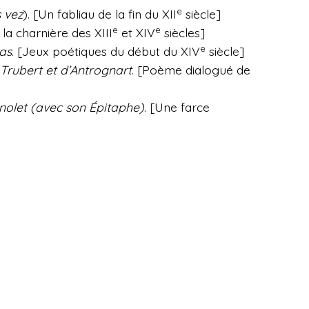
e
s vez
). [Un fabliau de la fin du XII
siècle]
e
e
la charnière des XIII
et XIV
siècles]
e
as
. [Jeux poétiques du début du XIV
siècle]
Trubert et d’Antrognart
. [Poème dialogué de
olet (avec son Épitaphe)
. [Une farce